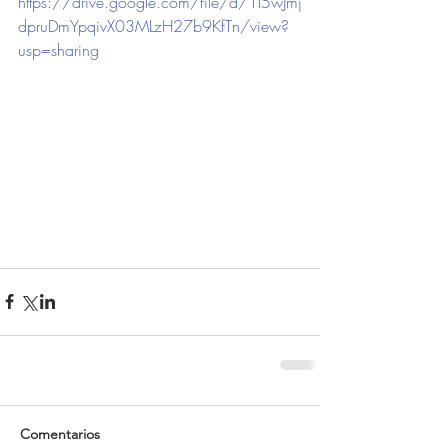
https://drive.google.com/file/d/1I5wJmj
dpruDmYpqivX03MLzH27b9KfTn/view?
usp=sharing
Comentarios