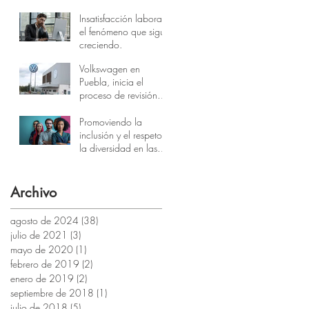
Insatisfacción laboral,
el fenómeno que sigue
creciendo.
Volkswagen en
Puebla, inicia el
proceso de revisión
integral del contrato
colectivo.
Promoviendo la
inclusión y el respeto a
la diversidad en las
empresas: Un
Compromiso con la
comunidad LGBTQ+
Archivo
agosto de 2024
(38)
38 entradas
julio de 2021
(3)
3 entradas
mayo de 2020
(1)
1 entrada
febrero de 2019
(2)
2 entradas
enero de 2019
(2)
2 entradas
septiembre de 2018
(1)
1 entrada
julio de 2018
(5)
5 entradas