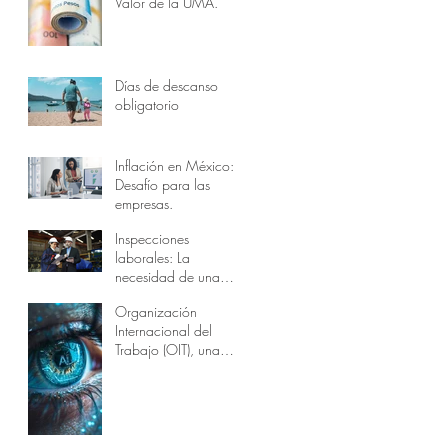
Valor de la UMA.
Días de descanso
obligatorio
Inflación en México:
Desafío para las
empresas.
Inspecciones
laborales: La
necesidad de una
preparación integral
Organización
en las empresas.
Internacional del
Trabajo (OIT), una
visión sobre el
impacto de la
inteligencia artificial
en los empleos.