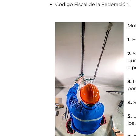
Código Fiscal de la Federación.
Mot
1.
E
2
.
S
que
o p
3.
L
por
4.
S
5.
L
los