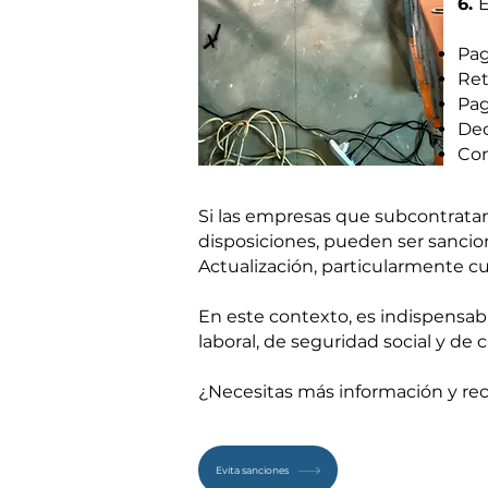
6.
E
Pag
Ret
Pag
Dec
Con
Si las empresas que subcontratan
disposiciones, pueden ser sancio
Actualización, particularmente c
En este contexto, es indispensab
laboral, de seguridad social y de ca
¿Necesitas más información y re
Evita sanciones