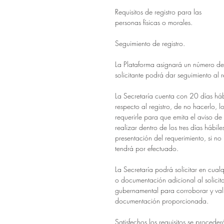
Requisitos de registro para las
personas físicas o morales.
Seguimiento de registro.
La Plataforma asignará un número de 
solicitante podrá dar seguimiento al r
La Secretaría cuenta con 20 días háb
respecto al registro, de no hacerlo, l
requerirle para que emita el aviso de
realizar dentro de los tres días hábile
presentación del requerimiento, si no l
tendrá por efectuado.
La Secretaría podrá solicitar en cua
o documentación adicional al solicit
gubernamental para corroborar y vali
documentación proporcionada.
Satisfechos los requisitos se procederá