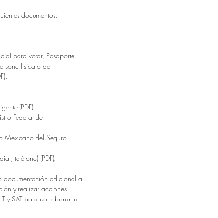
guientes documentos:
encial para votar, Pasaporte
ersona física o del
F).
vigente (PDF).
istro Federal de
ituto Mexicano del Seguro
ial, teléfono) (PDF).
 o documentación adicional a
ación y realizar acciones
 y SAT para corroborar la