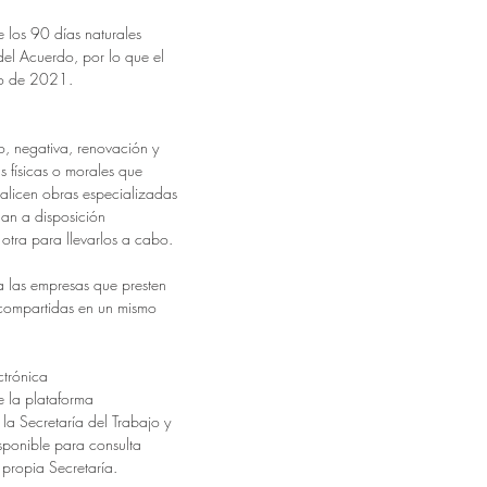
e los 90 días naturales
del Acuerdo, por lo que el
ayo de 2021.
tro, negativa, renovación y
s físicas o morales que
ealicen obras especializadas
an a disposición
otra para llevarlos a cabo.
ra las empresas que presten
 compartidas en un mismo
ctrónica
e la plataforma
la Secretaría del Trabajo y
isponible para consulta
 propia Secretaría.