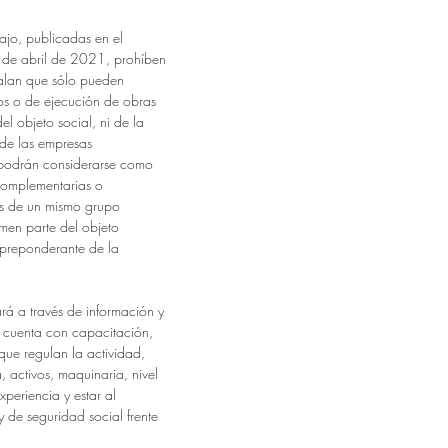
bajo, publicadas en el
3 de abril de 2021, prohíben
ñalan que sólo pueden
dos o de ejecución de obras
l objeto social, ni de la
de las empresas
n podrán considerarse como
 complementarias o
as de un mismo grupo
men parte del objeto
 preponderante de la
ará a través de información y
 cuenta con capacitación,
 que regulan la actividad,
 activos, maquinaria, nivel
xperiencia y estar al
 y de seguridad social frente