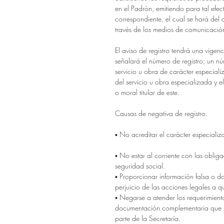
en el Padrón, emitiendo para tal efect
correspondiente, el cual se hará del 
través de los medios de comunicació
El aviso de registro tendrá una vigenc
señalará el número de registro; un n
servicio u obra de carácter especiali
del servicio u obra especializada y e
o moral titular de este.
Causas de negativa de registro.
▪ No acreditar el carácter especializ
▪ No estar al corriente con las obliga
seguridad social.
▪ Proporcionar información falsa o d
perjuicio de las acciones legales a q
▪ Negarse a atender los requerimient
documentación complementaria que l
parte de la Secretaría.