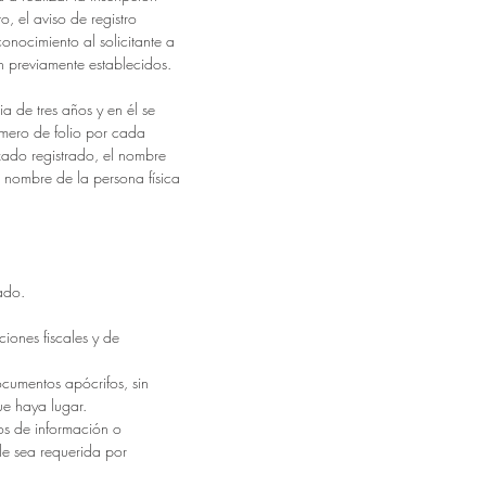
o, el aviso de registro
conocimiento al solicitante a
n previamente establecidos.
ia de tres años y en él se
úmero de folio por cada
zado registrado, el nombre
l nombre de la persona física
ado.
ciones fiscales y de
ocumentos apócrifos, sin
ue haya lugar.
os de información o
e sea requerida por