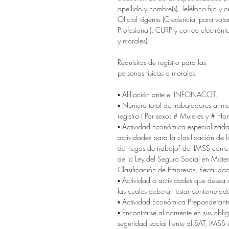
apellido y nombre(s), Teléfono fijo y ce
Oficial vigente (Credencial para vot
Profesional), CURP y correo electróni
y morales).
Requisitos de registro para las
personas físicas o morales.
▪ Afiliación ante el INFONACOT.
▪ Número total de trabajadores al mo
registro ( Por sexo: # Mujeres y # Ho
▪ Actividad Económica especializad
actividades para la clasificación de 
de riegos de trabajo" del IMSS cont
de la Ley del Seguro Social en Materi
Clasificación de Empresas, Recaudaci
▪ Actividad o actividades que desea 
las cuales deberán estar contemplada
▪ Actividad Económica Preponderant
▪ Encontrarse al corriente en sus obli
seguridad social frente al SAT, IMS