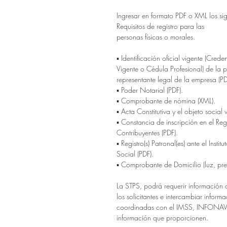
Ingresar en formato PDF o XML los si
Requisitos de registro para las
personas físicas o morales.
▪ Identificación oficial vigente (Cred
Vigente o Cédula Profesional) de la p
representante legal de la empresa (PD
▪ Poder Notarial (PDF).
▪ Comprobante de nómina (XML).
▪ Acta Constitutiva y el objeto social 
▪ Constancia de inscripción en el Reg
Contribuyentes (PDF).
▪ Registro(s) Patronal(es) ante el Inst
Social (PDF).
▪ Comprobante de Domicilio (luz, pred
La STPS, podrá requerir información
los solicitantes e intercambiar inform
coordinadas con el IMSS, INFONAVIT
información que proporcionen.