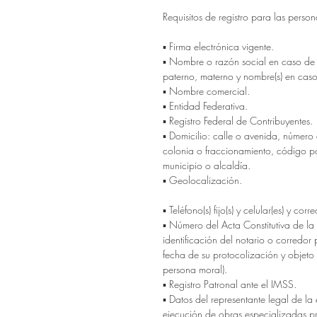
Requisitos de registro para las person
▪ Firma electrónica vigente.
▪ Nombre o razón social en caso de 
paterno, materno y nombre(s) en caso
▪ Nombre comercial.
▪ Entidad Federativa.
▪ Registro Federal de Contribuyentes.
▪ Domicilio: calle o avenida, número e
colonia o fraccionamiento, código po
municipio o alcaldía.
▪ Geolocalización.
▪ Teléfono(s) fijo(s) y celular(es) y corre
▪ Número del Acta Constitutiva de la
identificación del notario o corredor
fecha de su protocolización y objeto 
persona moral).
▪ Registro Patronal ante el IMSS.
▪ Datos del representante legal de la
ejecución de obras especializadas p