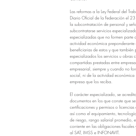
Las reformas a la Ley Federal del Tra
Diario Oficial de la Federación el 2
la subcontratación de personal y se
subcontratarse servicios especializa
especializadas que no formen parte de
actividad económica preponderante 
beneficiarias de estos y que tambié
especializados los servicios u obras
compartidas prestadas entre empres
empresarial, siempre y cuando no for
social, ni de la actividad económica
empresa que los reciba.
El carácter especializado, se acredit
documentos en los que conste que se
certificaciones y permisos o licencias
así como el equipamiento, tecnología,
de riesgo, rango salarial promedio, e
corriente en las obligaciones fiscales
al SAT, IMSS e INFONAVIT.