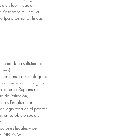
lular, Identificación
ar, Pasaporte o Cédula
co (para personas físicas
mento de la solicitud de
mbres).
a conforme al "Catálogo de
las empresas en el seguro
enido en el Reglamento
a de Afiliación,
ón y Fiscalización.
ser registrada en el padrón
s en su objeto social.
e.
gaciones fiscales y de
S e INFONAVIT.