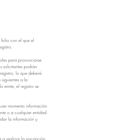
folio con el que el
egistro.
iles para pronunciarse
os solicitantes podrán
 registro, lo que deberá
s siguientes a la
o emite, el registro se
lquier momento información
ante o a cualquier entidad
dar la información y
 a realizar la inscripción