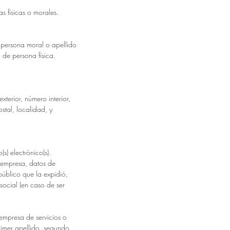
as físicas o morales.
persona moral o apellido
 de persona física.
xterior, número interior,
stal, localidad, y
o(s) electrónico(s).
 empresa, datos de
 público que la expidió,
social (en caso de ser
 empresa de servicios o
rimer apellido, segundo