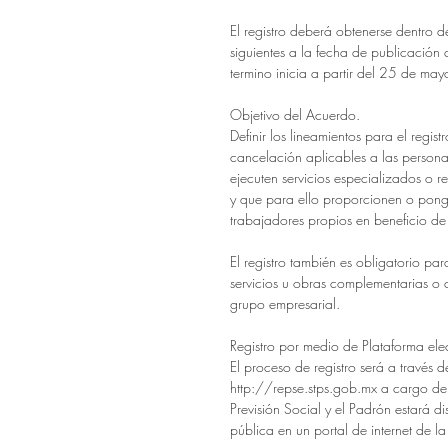
El registro deberá obtenerse dentro d
siguientes a la fecha de publicación 
termino inicia a partir del 25 de m
Objetivo del Acuerdo.
Definir los lineamientos para el regis
cancelación aplicables a las persona
ejecuten servicios especializados o r
y que para ello proporcionen o pong
trabajadores propios en beneficio de 
El registro también es obligatorio pa
servicios u obras complementarias o
grupo empresarial.
Registro por medio de Plataforma ele
El proceso de registro será a través d
http://repse.stps.gob.mx a cargo de 
Previsión Social y el Padrón estará d
pública en un portal de internet de la