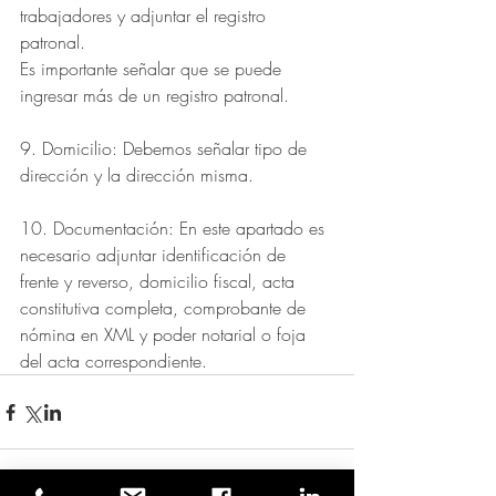
trabajadores y adjuntar el registro 
patronal.
Es importante señalar que se puede 
ingresar más de un registro patronal.
9. Domicilio: Debemos señalar tipo de 
dirección y la dirección misma.
10. Documentación: En este apartado es 
necesario adjuntar identificación de
frente y reverso, domicilio fiscal, acta 
constitutiva completa, comprobante de
nómina en XML y poder notarial o foja 
del acta correspondiente.