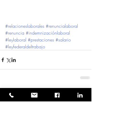
#relacioneslaborales
#renuncialaboral
#renuncia
#indemnizaciónlaboral
#leylaboral
#prestaciones
#salario
#leyfederaldeltrabajo
Comentarios
Escribir un comentario...