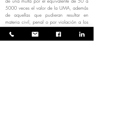
de una multa por el equivalente de 50 a 
5000 veces el valor de la UMA, además 
de aquellas que pudieran resultar en 
materia civil, penal o por violación a los 
derechos humanos.
#mujeresembarazadas
#trabajoextra
#leyfederaldeltrabajo
#constituciónpolítica
#embarazo
#discriminación
#derechoshumanos
Comentarios